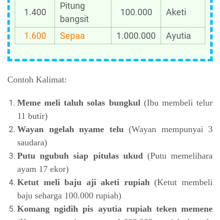
Pitung
1.400
100.000
Aketi
bangsit
1.600
Sepaa
1.000.000
Ayutia
Contoh Kalimat:
Meme meli taluh solas bungkul
(Ibu membeli telur
11 butir)
Wayan ngelah nyame telu
(Wayan mempunyai 3
saudara)
Putu ngubuh siap pitulas ukud
(Putu memelihara
ayam 17 ekor)
Ketut meli baju aji aketi rupiah
(Ketut membeli
baju seharga 100.000 rupiah)
Komang ngidih pis ayutia rupiah teken memene