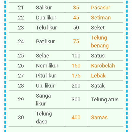
21
Salikur
35
Pasasur
22
Dua likur
45
Setiman
23
Telu likur
50
Seket
Telung
24
Pat likur
75
benang
25
Selae
100
Satus
26
Nem likur
150
Karobelah
27
Pitu likur
175
Lebak
28
Ulu likur
200
Satak
Sanga
29
300
Telung atus
likur
Telung
30
400
Samas
dasa