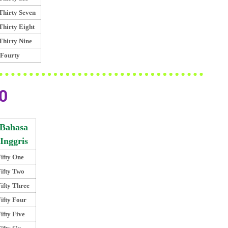
Thirty Seven
Thirty Eight
Thirty Nine
Fourty
0
Bahasa
Inggris
ifty One
ifty Two
ifty Three
ifty Four
ifty Five