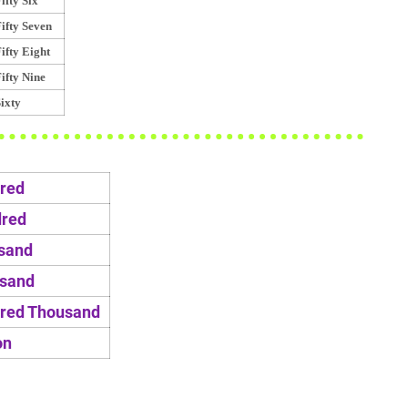
ifty Six
ifty Seven
ifty Eight
ifty Nine
ixty
red
red
sand
sand
red Thousand
on