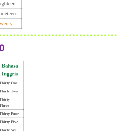
ighteen
ineteen
wenty
0
Bahasa
Inggris
Thirty One
Thirty Two
Thirty
Three
Thirty Four
Thirty Five
Thirty Six