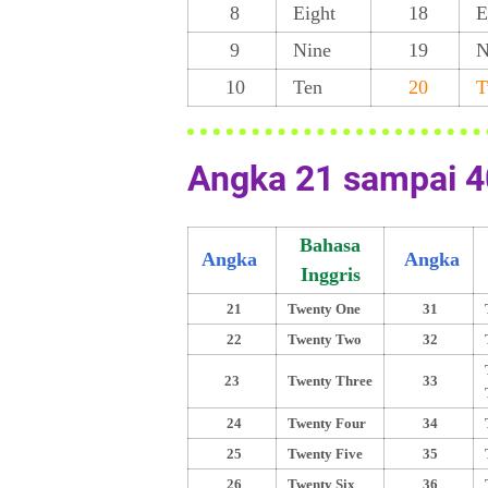
8
Eight
18
E
9
Nine
19
N
10
Ten
20
T
Angka 21 sampai 4
Bahasa
Angka
Angka
Inggris
21
Twenty One
31
22
Twenty Two
32
23
Twenty Three
33
24
Twenty Four
34
25
Twenty Five
35
26
Twenty Six
36