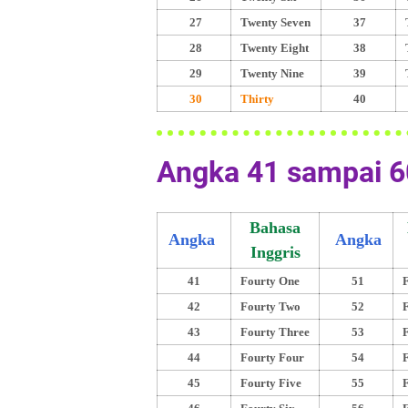
27
Twenty Seven
37
28
Twenty Eight
38
29
Twenty Nine
39
30
Thirty
40
Angka 41 sampai 6
Bahasa
Angka
Angka
Inggris
41
Fourty One
51
F
42
Fourty Two
52
F
43
Fourty Three
53
F
44
Fourty Four
54
F
45
Fourty Five
55
F