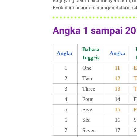
Bagi yang belum bisa menyebutkan, ma
Berikut ini bilangan-bilangan dalam ba
Angka 1 sampai 20
Bahasa
Angka
Angka
Inggris
1
One
11
E
2
Two
12
T
3
Three
13
T
4
Four
14
F
5
Five
15
Fi
6
Six
16
S
7
Seven
17
S