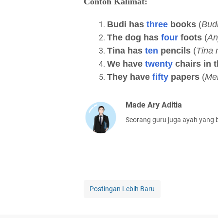
Contoh Kalimat:
Budi has
three
books
(
Budi
The dog has
four
foots
(
An
Tina has
ten
pencils
(
Tina 
We have
twenty
chairs in 
They have
fifty
papers
(
Mer
Made Ary Aditia
Seorang guru juga ayah yang b
Postingan Lebih Baru