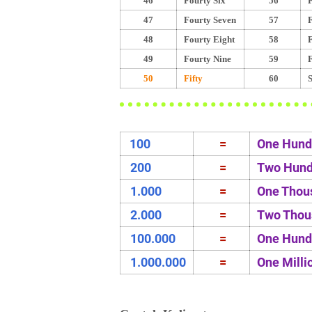
46
Fourty Six
56
F
47
Fourty Seven
57
F
48
Fourty Eight
58
F
49
Fourty Nine
59
F
50
Fifty
60
S
100
=
One Hund
200
=
Two Hund
1.000
=
One Thou
2.000
=
Two Thou
100.000
=
One Hund
1.000.000
=
One Milli