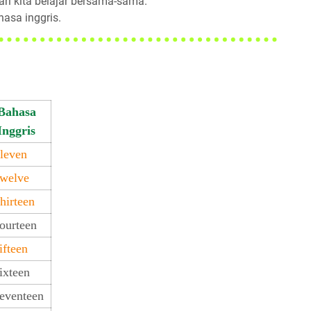
ri kita belajar bersama-sama.
hasa inggris.
Bahasa
Inggris
leven
welve
hirteen
ourteen
fteen
ixteen
eventeen