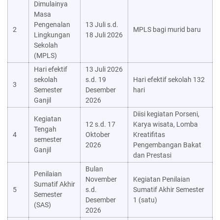
Dimulainya
Masa
Pengenalan
13 Juli s.d.
2
MPLS bagi murid baru
Lingkungan
18 Juli 2026
Sekolah
(MPLS)
Hari efektif
13 Juli 2026
sekolah
s.d. 19
Hari efektif sekolah 132
3
Semester
Desember
hari
Ganjil
2026
Diisi kegiatan Porseni,
Kegiatan
12 s.d. 17
Karya wisata, Lomba
Tengah
4
Oktober
Kreatifitas
semester
2026
Pengembangan Bakat
Ganjil
dan Prestasi
Bulan
Penilaian
November
Kegiatan Penilaian
Sumatif Akhir
5
s.d.
Sumatif Akhir Semester
Semester
Desember
1 (satu)
(SAS)
2026