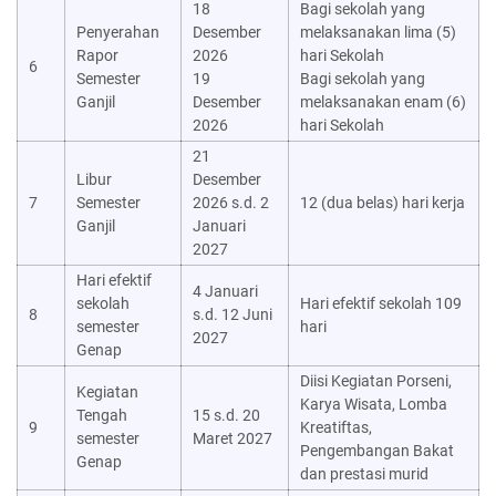
18
Bagi sekolah yang
Penyerahan
Desember
melaksanakan lima (5)
Rapor
2026
hari Sekolah
6
Semester
19
Bagi sekolah yang
Ganjil
Desember
melaksanakan enam (6)
2026
hari Sekolah
21
Libur
Desember
7
Semester
2026 s.d. 2
12 (dua belas) hari kerja
Ganjil
Januari
2027
Hari efektif
4 Januari
sekolah
Hari efektif sekolah 109
8
s.d. 12 Juni
semester
hari
2027
Genap
Diisi Kegiatan Porseni,
Kegiatan
Karya Wisata, Lomba
Tengah
15 s.d. 20
9
Kreatiftas,
semester
Maret 2027
Pengembangan Bakat
Genap
dan prestasi murid