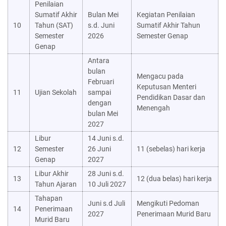
Penilaian
Sumatif Akhir
Bulan Mei
Kegiatan Penilaian
10
Tahun (SAT)
s.d. Juni
Sumatif Akhir Tahun
Semester
2026
Semester Genap
Genap
Antara
bulan
Mengacu pada
Februari
Keputusan Menteri
11
Ujian Sekolah
sampai
Pendidikan Dasar dan
dengan
Menengah
bulan Mei
2027
Libur
14 Juni s.d.
12
Semester
26 Juni
11 (sebelas) hari kerja
Genap
2027
Libur Akhir
28 Juni s.d.
13
12 (dua belas) hari kerja
Tahun Ajaran
10 Juli 2027
Tahapan
Juni s.d Juli
Mengikuti Pedoman
14
Penerimaan
2027
Penerimaan Murid Baru
Murid Baru