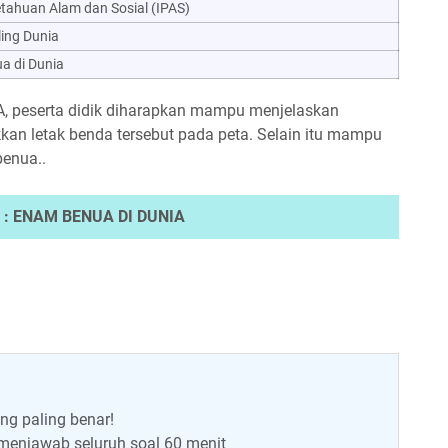
tahuan Alam dan Sosial (IPAS)
iling Dunia
a di Dunia
, peserta didik diharapkan mampu menjelaskan
n letak benda tersebut pada peta. Selain itu mampu
benua..
 : ENAM BENUA DI DUNIA
ng paling benar!
menjawab seluruh soal 60 menit