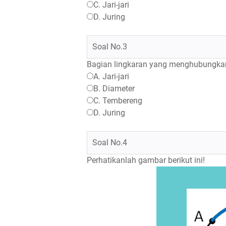
C. Jari-jari
D. Juring
Soal No.3
Bagian lingkaran yang menghubungkan du
A. Jari-jari
B. Diameter
C. Tembereng
D. Juring
Soal No.4
Perhatikanlah gambar berikut ini!