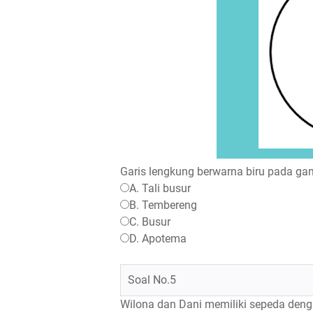
Garis lengkung berwarna biru pada gam
A. Tali busur
B. Tembereng
C. Busur
D. Apotema
Soal No.5
Wilona dan Dani memiliki sepeda deng