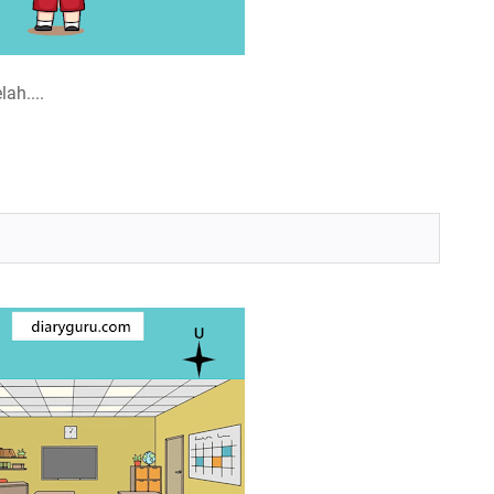
ah....