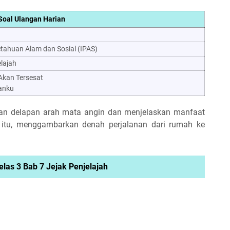
Soal Ulangan Harian
tahuan Alam dan Sosial (IPAS)
elajah
Akan Tersesat
anku
n delapan arah mata angin dan menjelaskan manfaat
 itu, menggambarkan denah perjalanan dari rumah ke
elas 3 Bab 7 Jejak Penjelajah