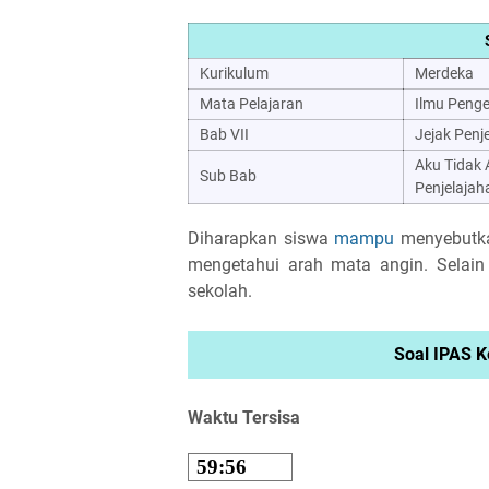
Kurikulum
Merdeka
Mata Pelajaran
Ilmu Penge
Bab VII
Jejak Penj
Aku Tidak 
Sub Bab
Penjelajah
Diharapkan siswa
mampu
menyebutka
mengetahui arah mata angin. Selain
sekolah.
Soal IPAS K
Waktu Tersisa