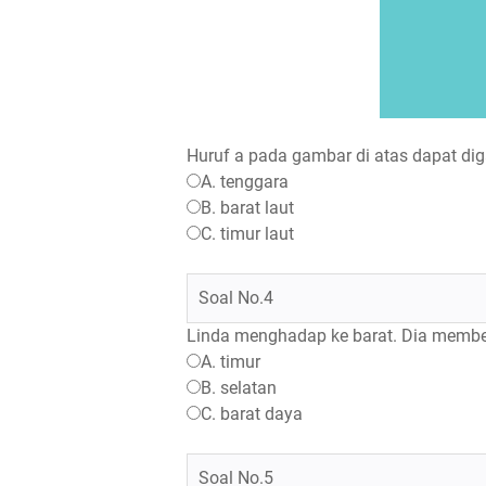
Huruf a pada gambar di atas dapat diga
A. tenggara
B. barat laut
C. timur laut
Soal No.4
Linda menghadap ke barat. Dia membel
A. timur
B. selatan
C. barat daya
Soal No.5