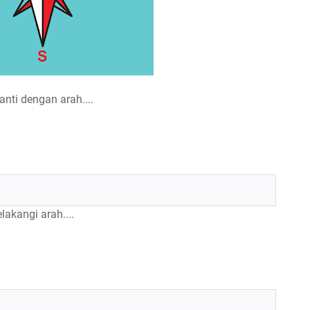
nti dengan arah....
akangi arah....